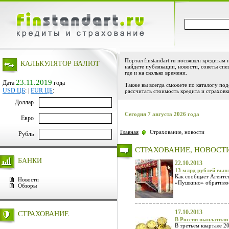
Портал finstandart.ru посвящен кредитам 
КАЛЬКУЛЯТОР ВАЛЮТ
найдете публикации, новости, советы спе
где и на сколько времени.
23.11.2019
Дата
года
Также вы всегда сможете по каталогу по
USD ЦБ
:
|
EUR ЦБ
:
рассчитать стоимость кредита и страховк
Доллар
Сегодня 7 августа 2026 года
Евро
Главная
Страхование, новости
Рубль
СТРАХОВАНИЕ, НОВОСТ
БАНКИ
22.10.2013
13 млрд рублей вып
Как сообщает Агентст
Новости
«Пушкино» обратилось
Обзоры
17.10.2013
СТРАХОВАНИЕ
В России выплатили
В третьем квартале 2