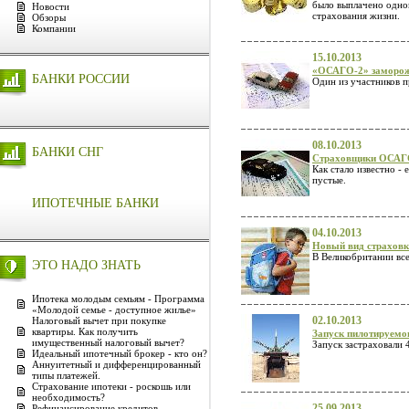
было выплачено одном
Новости
страхования жизни.
Обзоры
Компании
15.10.2013
«ОСАГО-2» заморож
БАНКИ РОССИИ
Один из участников п
08.10.2013
БАНКИ СНГ
Страховщики ОСАГО
Как стало известно -
пустые.
ИПОТЕЧНЫЕ БАНКИ
04.10.2013
Новый вид страховк
В Великобритании все
ЭТО НАДО ЗНАТЬ
Ипотека молодым семьям - Программа
«Молодой семье - доступное жилье»
02.10.2013
Налоговый вычет при покупке
квартиры. Как получить
Запуск пилотируемо
имущественный налоговый вычет?
Запуск застраховали 
Идеальный ипотечный брокер - кто он?
Аннуитетный и дифференцированный
типы платежей.
Страхование ипотеки - роскошь или
необходимость?
25.09.2013
Рефинансирование кредитов