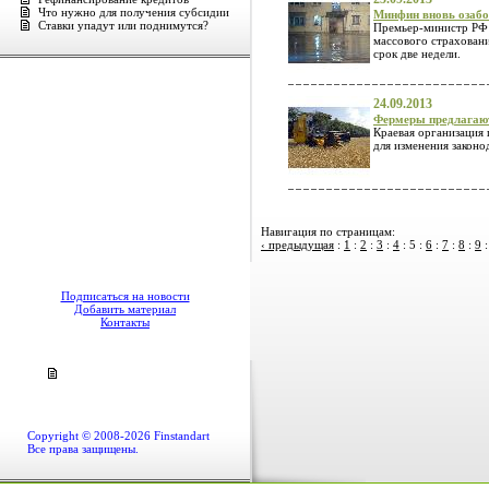
Что нужно для получения субсидии
Минфин вновь озабо
Ставки упадут или поднимутся?
Премьер-министр РФ 
массового страхован
срок две недели.
24.09.2013
Фермеры предлагают
Краевая организация
для изменения законо
Навигация по страницам:
‹ предыдущая
:
1
:
2
:
3
:
4
:
5
:
6
:
7
:
8
:
9
Подписаться на новости
Добавить материал
Контакты
Copyright © 2008-2026 Finstandart
Все права защищены.