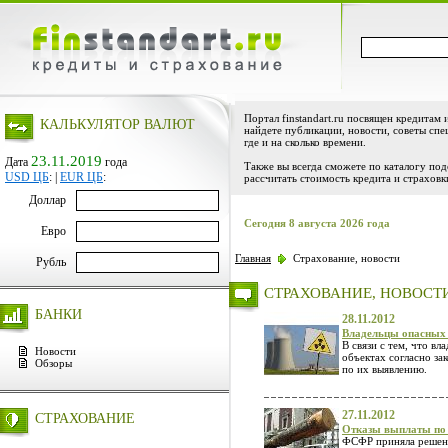
Портал finstandart.ru посвящен кредитам 
КАЛЬКУЛЯТОР ВАЛЮТ
найдете публикации, новости, советы спе
где и на сколько времени.
23.11.2019
Дата
года
Также вы всегда сможете по каталогу по
USD ЦБ
:
|
EUR ЦБ
:
рассчитать стоимость кредита и страховк
Доллар
Сегодня 8 августа 2026 года
Евро
Главная
Страхование, новости
Рубль
СТРАХОВАНИЕ, НОВОСТ
БАНКИ
28.11.2012
Владельцы опасных 
В связи с тем, что в
Новости
объектах согласно за
Обзоры
по их выявлению.
27.11.2012
СТРАХОВАНИЕ
Отказы выплаты по
ФСФР приняла решение