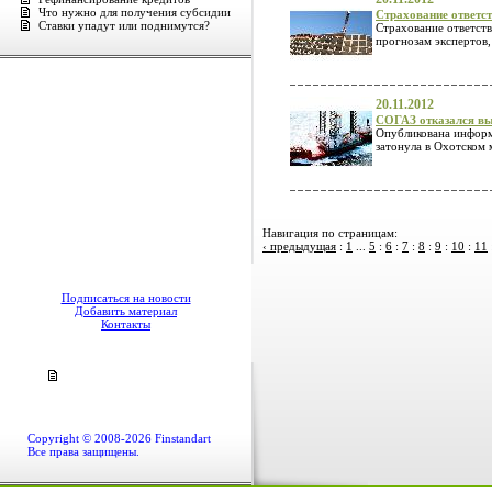
Что нужно для получения субсидии
Страхование ответс
Ставки упадут или поднимутся?
Страхование ответств
прогнозам экспертов,
20.11.2012
СОГАЗ отказался вы
Опубликована информ
затонула в Охотском 
Навигация по страницам:
‹ предыдущая
:
1
...
5
:
6
:
7
:
8
:
9
:
10
:
11
Подписаться на новости
Добавить материал
Контакты
Copyright © 2008-2026 Finstandart
Все права защищены.