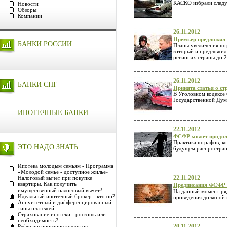
КАСКО избрали следу
Новости
Обзоры
Компании
26.11.2012
Премьер предложил 
БАНКИ РОССИИ
Планы увеличения шт
который и предложил 
регионах страны до 2
26.11.2012
БАНКИ СНГ
Принята статья о с
В Уголовном кодексе 
Государственной Дум
ИПОТЕЧНЫЕ БАНКИ
22.11.2012
ФСФР может продол
Практика штрафов, к
ЭТО НАДО ЗНАТЬ
будущем распростран
Ипотека молодым семьям - Программа
«Молодой семье - доступное жилье»
22.11.2012
Налоговый вычет при покупке
квартиры. Как получить
Предписания ФСФР 
имущественный налоговый вычет?
На данный момент ря
Идеальный ипотечный брокер - кто он?
проведения должной 
Аннуитетный и дифференцированный
типы платежей.
Страхование ипотеки - роскошь или
необходимость?
20.11.2012
Рефинансирование кредитов