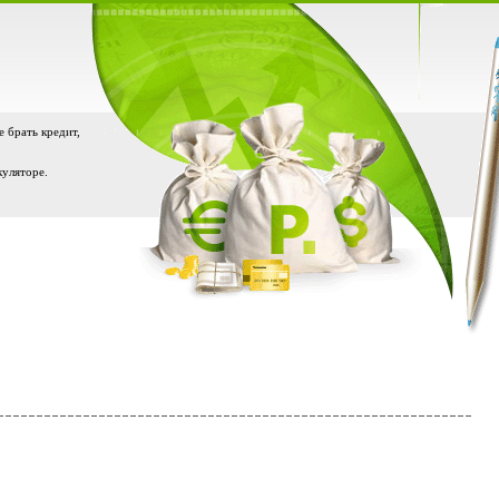
е брать кредит,
куляторе.