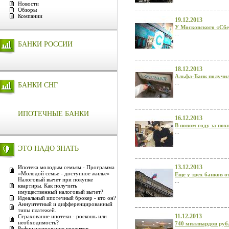
Новости
Обзоры
Компании
19.12.2013
У Московского «Сбе
...
БАНКИ РОССИИ
18.12.2013
Альфа-Банк получил
...
БАНКИ СНГ
ИПОТЕЧНЫЕ БАНКИ
16.12.2013
В новом году за пох
...
ЭТО НАДО ЗНАТЬ
13.12.2013
Ипотека молодым семьям - Программа
«Молодой семье - доступное жилье»
Еще у трех банков о
Налоговый вычет при покупке
...
квартиры. Как получить
имущественный налоговый вычет?
Идеальный ипотечный брокер - кто он?
Аннуитетный и дифференцированный
типы платежей.
11.12.2013
Страхование ипотеки - роскошь или
необходимость?
740 миллиардов рубл
Рефинансирование кредитов