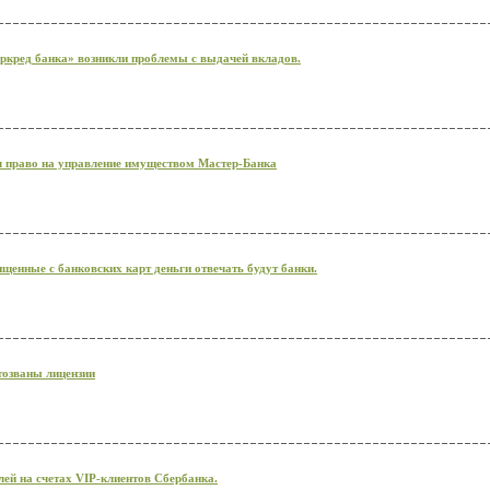
ркред банка» возникли проблемы с выдачей вкладов.
 право на управление имуществом Мастер-Банка
ищенные с банковских карт деньги отвечать будут банки.
тозваны лицензии
ей на счетах VIP-клиентов Сбербанка.