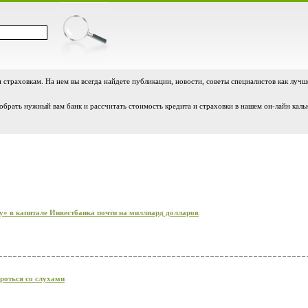
и страховкам. На нем вы всегда найдете публикации, новости, советы специалистов как лучш
обрать нужный вам банк и рассчитать стоимость кредита и страховки в нашем он-лайн каль
» в капитале Инвестбанка почти на миллиард долларов
роться со слухами