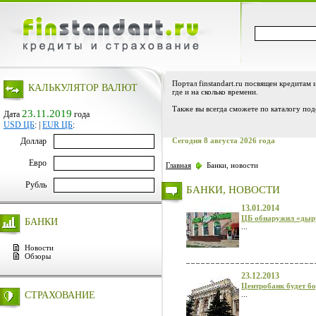
Портал finstandart.ru посвящен кредитам 
КАЛЬКУЛЯТОР ВАЛЮТ
где и на сколько времени.
Также вы всегда сможете по каталогу под
23.11.2019
Дата
года
USD ЦБ
:
|
EUR ЦБ
:
Доллар
Сегодня 8 августа 2026 года
Евро
Главная
Банки, новости
Рубль
БАНКИ, НОВОСТИ
13.01.2014
ЦБ обнаружил «дыру
БАНКИ
...
Новости
Обзоры
23.12.2013
Центробанк будет бо
СТРАХОВАНИЕ
...