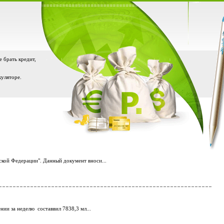
е брать кредит,
куляторе.
ской Федерации". Данный документ вноси...
ии за неделю составвил 7838,3 мл...