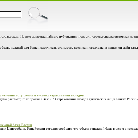
и страховкам. На нем вы всегда найдете публикации, новости, советы специалистов как лучш
обрать нужный вам банк и рассчитать стоимость кредита и страховки в нашем он-лайн каль
 условия вступления в систему страхования вкладов
дума рассмотрит поправки в Закон "О страховании вкладов физических лиц в банках Россий
енежной базы России
щил Центробанк. Банк России сегодня сообщил, что объем денежной базы в узком определен