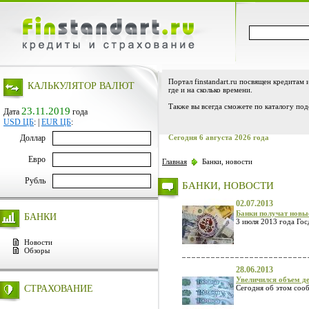
Портал finstandart.ru посвящен кредитам 
КАЛЬКУЛЯТОР ВАЛЮТ
где и на сколько времени.
Также вы всегда сможете по каталогу под
23.11.2019
Дата
года
USD ЦБ
:
|
EUR ЦБ
:
Доллар
Сегодня 6 августа 2026 года
Евро
Главная
Банки, новости
Рубль
БАНКИ, НОВОСТИ
02.07.2013
Банки получат новые
БАНКИ
3 июля 2013 года Гос
Новости
Обзоры
28.06.2013
Увеличился объем д
СТРАХОВАНИЕ
Сегодня об этом сооб