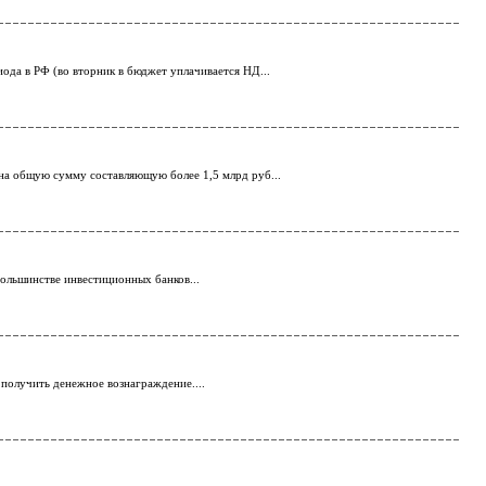
иода в РФ (во вторник в бюджет уплачивается НД...
 на общую сумму составляющую более 1,5 млрд руб...
большинстве инвестиционных банков...
получить денежное вознаграждение....