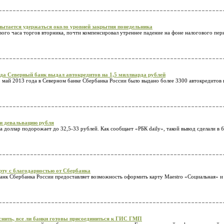
пытается удержаться около уровней закрытия понедельника
вого часа торгов вторника, почти компенсировал утреннее падение на фоне налогового пер
ода Северный банк выдал автокредитов на 1,5 миллиарда рублей
о май 2013 года в Северном банке Сбербанка России было выдано более 3300 автокредитов
и девальвацию рубля
а доллар подорожает до 32,5-33 рублей. Как сообщает «РБК daily», такой вывод сделали в 
рту с благодарностью от Сбербанка
анк Сбербанка России предоставляет возможность оформить карту Maestro «Социальная» и 
нить, все ли банки готовы присоединиться к ГИС ГМП