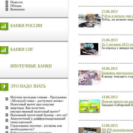
Новости
Обзоры
Компании
25.06.2013
Рубль в начале дня 
Рубль, на момент пер
БАНКИ РОССИИ
21.06.2013
За 5 месяцев 2013 г
За период с января п
БАНКИ СНГ
ИПОТЕЧНЫЕ БАНКИ
18.06.2013
Банкиры предсказал
К концу текущего год
ЭТО НАДО ЗНАТЬ
14.06.2013
Ипотека молодым семьям - Программа
«Молодой семье - доступное жилье»
Пенсия придет на ка
Налоговый вычет при покупке
Западно-Сибирский б
квартиры. Как получить
имущественный налоговый вычет?
Идеальный ипотечный брокер - кто он?
Аннуитетный и дифференцированный
типы платежей.
13.06.2013
Страхование ипотеки - роскошь или
необходимость?
ЦБ РФ намерен выяс
Рефинансирование кредитов