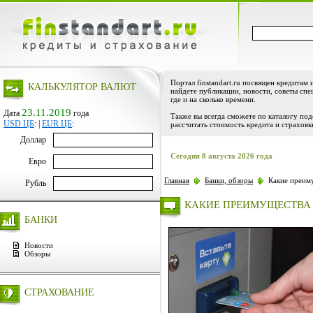
Портал finstandart.ru посвящен кредитам 
КАЛЬКУЛЯТОР ВАЛЮТ
найдете публикации, новости, советы спе
где и на сколько времени.
23.11.2019
Дата
года
Также вы всегда сможете по каталогу по
USD ЦБ
:
|
EUR ЦБ
:
рассчитать стоимость кредита и страховк
Доллар
Сегодня 8 августа 2026 года
Евро
Главная
Банки, обзоры
Какие преиму
Рубль
КАКИЕ ПРЕИМУЩЕСТВА 
БАНКИ
Новости
Обзоры
СТРАХОВАНИЕ