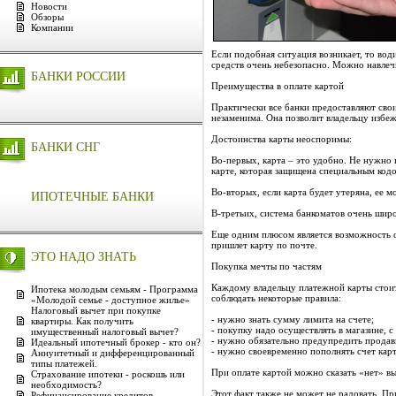
Новости
Обзоры
Компании
Если подобная ситуация возникает, то во
средств очень небезопасно. Можно навлечь
БАНКИ РОССИИ
Преимущества в оплате картой
Практически все банки предоставляют свои
незаменима. Она позволит владельцу избе
Достоинства карты неоспоримы:
БАНКИ СНГ
Во-первых, карта – это удобно. Не нужно 
карте, которая защищена специальным кодо
Во-вторых, если карта будет утеряна, ее 
ИПОТЕЧНЫЕ БАНКИ
В-третьих, система банкоматов очень шир
Еще одним плюсом является возможность о
пришлет карту по почте.
ЭТО НАДО ЗНАТЬ
Покупка мечты по частям
Каждому владельцу платежной карты стои
Ипотека молодым семьям - Программа
соблюдать некоторые правила:
«Молодой семье - доступное жилье»
Налоговый вычет при покупке
- нужно знать сумму лимита на счете;
квартиры. Как получить
- покупку надо осуществлять в магазине, 
имущественный налоговый вычет?
- нужно обязательно предупредить продавц
Идеальный ипотечный брокер - кто он?
- нужно своевременно пополнять счет карт
Аннуитетный и дифференцированный
типы платежей.
При оплате картой можно сказать «нет» в
Страхование ипотеки - роскошь или
необходимость?
Этот факт также не может не радовать. Пр
Рефинансирование кредитов