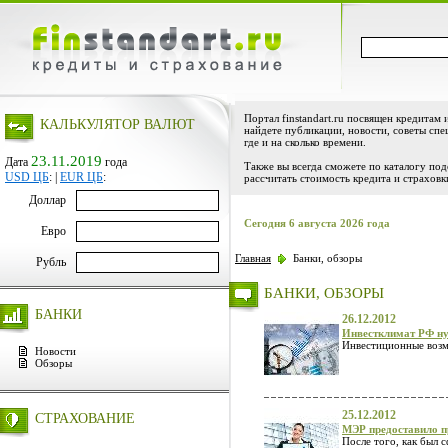
Портал finstandart.ru посвящен кредитам 
КАЛЬКУЛЯТОР ВАЛЮТ
найдете публикации, новости, советы спе
где и на сколько времени.
23.11.2019
Дата
года
Также вы всегда сможете по каталогу по
USD ЦБ
:
|
EUR ЦБ
:
рассчитать стоимость кредита и страховк
Доллар
Сегодня 6 августа 2026 года
Евро
Главная
Банки, обзоры
Рубль
БАНКИ, ОБЗОРЫ
БАНКИ
26.12.2012
Инвестклимат РФ ну
Инвестиционные возм
Новости
Обзоры
25.12.2012
СТРАХОВАНИЕ
МЭР предоставило п
После того, как был 