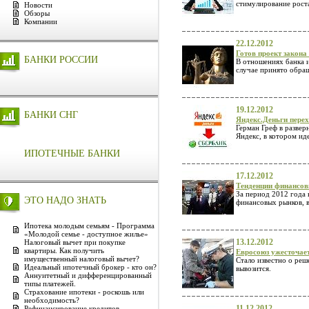
стимулирование рост
Новости
Обзоры
Компании
22.12.2012
Готов проект закон
БАНКИ РОССИИ
В отношениях банка и
случае принято обращ
19.12.2012
БАНКИ СНГ
Яндекс.Деньги пере
Герман Греф в разве
Яндекс, в котором ид
ИПОТЕЧНЫЕ БАНКИ
17.12.2012
Тенденции финансо
За период 2012 года
ЭТО НАДО ЗНАТЬ
финансовых рынков, в
Ипотека молодым семьям - Программа
«Молодой семье - доступное жилье»
13.12.2012
Налоговый вычет при покупке
квартиры. Как получить
Евросоюз ужесточае
имущественный налоговый вычет?
Стало известно о реш
Идеальный ипотечный брокер - кто он?
вывозится.
Аннуитетный и дифференцированный
типы платежей.
Страхование ипотеки - роскошь или
необходимость?
11.12.2012
Рефинансирование кредитов