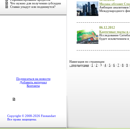
Что нужно для получения субсидии
Москва обгонит Ст
Ставки упадут или поднимутся?
Амбиции аналитиков 
Международного фин
06.12.2012
Карточные траты в д
Исследование Ситибан
будет исключением в
Навигация по страницам:
‹ предыдущая
:
1
:
2
:
3
:
4
:
5
:
6
:
7
:
8
:
9
Подписаться на новости
Добавить материал
Контакты
Copyright © 2008-2026 Finstandart
Все права защищены.