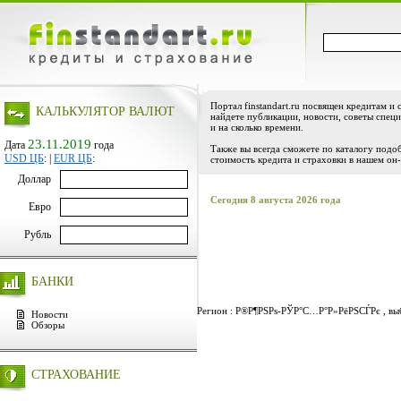
Портал finstandart.ru посвящен кредитам и 
КАЛЬКУЛЯТОР ВАЛЮТ
найдете публикации, новости, советы специ
и на сколько времени.
23.11.2019
Дата
года
Также вы всегда сможете по каталогу подо
USD ЦБ
:
|
EUR ЦБ
:
стоимость кредита и страховки в нашем он-
Доллар
Сегодня 8 августа 2026 года
Евро
Рубль
БАНКИ
Регион : Р®Р¶РЅРѕ-РЎР°С…Р°Р»РёРЅСЃРє , выб
Новости
Обзоры
СТРАХОВАНИЕ