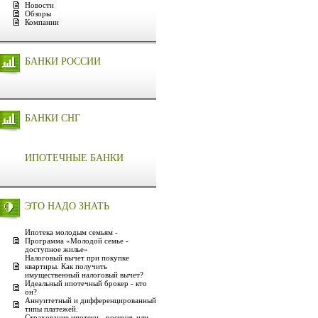
Новости
Обзоры
Компании
БАНКИ РОССИИ
БАНКИ СНГ
ИПОТЕЧНЫЕ БАНКИ
ЭТО НАДО ЗНАТЬ
Ипотека молодым семьям -
Программа «Молодой семье -
доступное жилье»
Налоговый вычет при покупке
квартиры. Как получить
имущественный налоговый вычет?
Идеальный ипотечный брокер - кто
он?
Аннуитетный и дифференцированный
типы платежей.
Страхование ипотеки - роскошь или