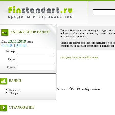
Портал finstandart.ru посвящен кредитам и 
КАЛЬКУЛЯТОР ВАЛЮТ
найдете публикации, новости, советы специ
и на сколько времени.
23.11.2019
Дата
года
Также вы всегда сможете по каталогу подо
USD ЦБ
:
|
EUR ЦБ
:
стоимость кредита и страховки в нашем он-
Доллар
Сегодня 9 августа 2026 года
Евро
Рубль
БАНКИ
Регион : РЎРѕС‡Рё , выберите банк :
Новости
Обзоры
СТРАХОВАНИЕ