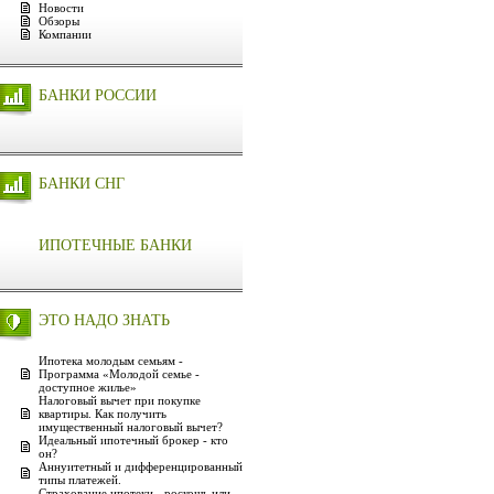
Новости
Обзоры
Компании
БАНКИ РОССИИ
БАНКИ СНГ
ИПОТЕЧНЫЕ БАНКИ
ЭТО НАДО ЗНАТЬ
Ипотека молодым семьям -
Программа «Молодой семье -
доступное жилье»
Налоговый вычет при покупке
квартиры. Как получить
имущественный налоговый вычет?
Идеальный ипотечный брокер - кто
он?
Аннуитетный и дифференцированный
типы платежей.
Страхование ипотеки - роскошь или