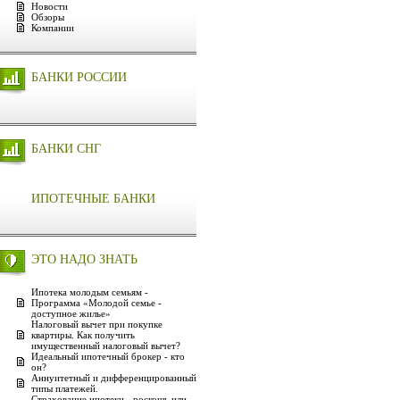
Новости
Обзоры
Компании
БАНКИ РОССИИ
БАНКИ СНГ
ИПОТЕЧНЫЕ БАНКИ
ЭТО НАДО ЗНАТЬ
Ипотека молодым семьям -
Программа «Молодой семье -
доступное жилье»
Налоговый вычет при покупке
квартиры. Как получить
имущественный налоговый вычет?
Идеальный ипотечный брокер - кто
он?
Аннуитетный и дифференцированный
типы платежей.
Страхование ипотеки - роскошь или