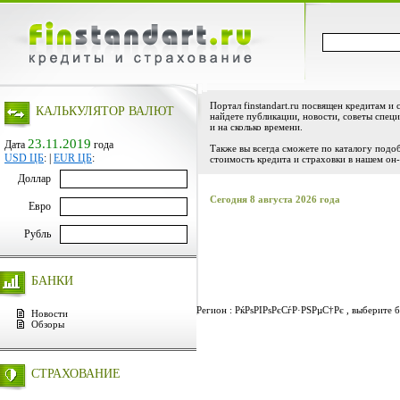
Портал finstandart.ru посвящен кредитам и 
КАЛЬКУЛЯТОР ВАЛЮТ
найдете публикации, новости, советы специ
и на сколько времени.
23.11.2019
Дата
года
Также вы всегда сможете по каталогу подо
USD ЦБ
:
|
EUR ЦБ
:
стоимость кредита и страховки в нашем он-
Доллар
Сегодня 8 августа 2026 года
Евро
Рубль
БАНКИ
Регион : РќРѕРІРѕРєСѓР·РЅРµС†Рє , выберите б
Новости
Обзоры
СТРАХОВАНИЕ