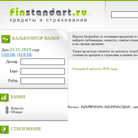
Портал finstandart.ru посвящен кредитам и 
КАЛЬКУЛЯТОР ВАЛЮТ
найдете публикации, новости, советы специ
и на сколько времени.
23.11.2019
Дата
года
Также вы всегда сможете по каталогу подо
USD ЦБ
:
|
EUR ЦБ
:
стоимость кредита и страховки в нашем он-
Доллар
Сегодня 6 августа 2026 года
Евро
Рубль
БАНКИ
Регион : РќРёР¶РЅРёР№ РќРѕРІРіРѕСЂРѕРґ , выб
Новости
Обзоры
СТРАХОВАНИЕ