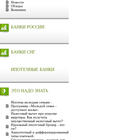
Новости
Обзоры
Компании
БАНКИ РОССИИ
БАНКИ СНГ
ИПОТЕЧНЫЕ БАНКИ
ЭТО НАДО ЗНАТЬ
Ипотека молодым семьям -
Программа «Молодой семье -
доступное жилье»
Налоговый вычет при покупке
квартиры. Как получить
имущественный налоговый вычет?
Идеальный ипотечный брокер - кто
он?
Аннуитетный и дифференцированный
типы платежей.
Страхование ипотеки - роскошь или