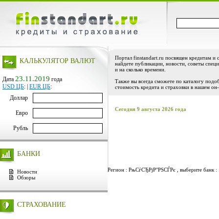
Портал finstandart.ru посвящен кредитам и 
КАЛЬКУЛЯТОР ВАЛЮТ
найдете публикации, новости, советы специ
и на сколько времени.
23.11.2019
Дата
года
Также вы всегда сможете по каталогу подо
USD ЦБ
:
|
EUR ЦБ
:
стоимость кредита и страховки в нашем он-
Доллар
Сегодня 9 августа 2026 года
Евро
Рубль
БАНКИ
Регион : РњСѓСЂРјР°РЅСЃРє , выберите банк :
Новости
Обзоры
СТРАХОВАНИЕ