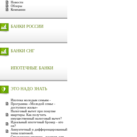
Новости
Обзоры
Компании
БАНКИ РОССИИ
БАНКИ СНГ
ИПОТЕЧНЫЕ БАНКИ
ЭТО НАДО ЗНАТЬ
Ипотека молодым семьям -
Программа «Молодой семье -
доступное жилье»
Налоговый вычет при покупке
квартиры. Как получить
имущественный налоговый вычет?
Идеальный ипотечный брокер - кто
он?
Аннуитетный и дифференцированный
типы платежей.
Страхование ипотеки - роскошь или