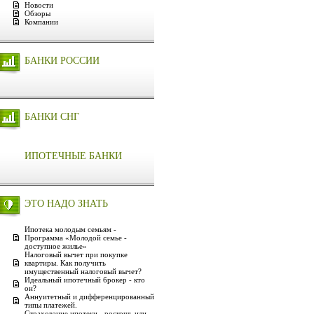
Новости
Обзоры
Компании
БАНКИ РОССИИ
БАНКИ СНГ
ИПОТЕЧНЫЕ БАНКИ
ЭТО НАДО ЗНАТЬ
Ипотека молодым семьям -
Программа «Молодой семье -
доступное жилье»
Налоговый вычет при покупке
квартиры. Как получить
имущественный налоговый вычет?
Идеальный ипотечный брокер - кто
он?
Аннуитетный и дифференцированный
типы платежей.
Страхование ипотеки - роскошь или