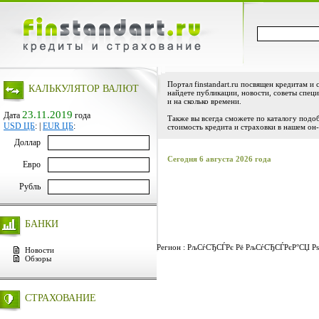
Портал finstandart.ru посвящен кредитам и 
КАЛЬКУЛЯТОР ВАЛЮТ
найдете публикации, новости, советы специ
и на сколько времени.
23.11.2019
Дата
года
Также вы всегда сможете по каталогу подо
USD ЦБ
:
|
EUR ЦБ
:
стоимость кредита и страховки в нашем он-
Доллар
Сегодня 6 августа 2026 года
Евро
Рубль
БАНКИ
Регион : РљСѓСЂСЃРє Рё РљСѓСЂСЃРєР°СЏ РѕР
Новости
Обзоры
СТРАХОВАНИЕ