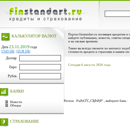
Портал finstandart.ru посвящен кредитам и 
КАЛЬКУЛЯТОР ВАЛЮТ
найдете публикации, новости, советы специ
и на сколько времени.
23.11.2019
Дата
года
Также вы всегда сможете по каталогу подо
USD ЦБ
:
|
EUR ЦБ
:
стоимость кредита и страховки в нашем он-
Доллар
Сегодня 6 августа 2026 года
Евро
Рубль
БАНКИ
Регион : РљРѕСЃС‚СЂРѕРјР° , выберите банк :
Новости
Обзоры
СТРАХОВАНИЕ