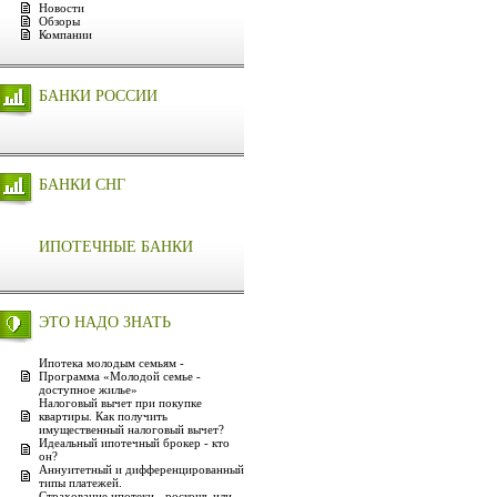
Новости
Обзоры
Компании
БАНКИ РОССИИ
БАНКИ СНГ
ИПОТЕЧНЫЕ БАНКИ
ЭТО НАДО ЗНАТЬ
Ипотека молодым семьям -
Программа «Молодой семье -
доступное жилье»
Налоговый вычет при покупке
квартиры. Как получить
имущественный налоговый вычет?
Идеальный ипотечный брокер - кто
он?
Аннуитетный и дифференцированный
типы платежей.
Страхование ипотеки - роскошь или