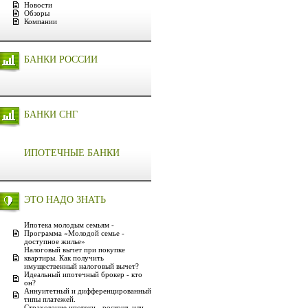
Новости
Обзоры
Компании
БАНКИ РОССИИ
БАНКИ СНГ
ИПОТЕЧНЫЕ БАНКИ
ЭТО НАДО ЗНАТЬ
Ипотека молодым семьям -
Программа «Молодой семье -
доступное жилье»
Налоговый вычет при покупке
квартиры. Как получить
имущественный налоговый вычет?
Идеальный ипотечный брокер - кто
он?
Аннуитетный и дифференцированный
типы платежей.
Страхование ипотеки - роскошь или