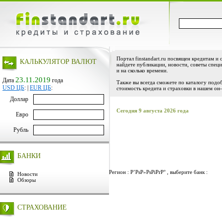
Портал finstandart.ru посвящен кредитам и 
КАЛЬКУЛЯТОР ВАЛЮТ
найдете публикации, новости, советы специ
и на сколько времени.
23.11.2019
Дата
года
Также вы всегда сможете по каталогу подо
USD ЦБ
:
|
EUR ЦБ
:
стоимость кредита и страховки в нашем он-
Доллар
Сегодня 9 августа 2026 года
Евро
Рубль
БАНКИ
Регион : Р’РѕР»РѕРіРґР° , выберите банк :
Новости
Обзоры
СТРАХОВАНИЕ