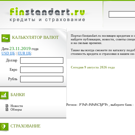
Портал finstandart.ru посвящен кредитам и 
КАЛЬКУЛЯТОР ВАЛЮТ
найдете публикации, новости, советы специ
и на сколько времени.
23.11.2019
Дата
года
Также вы всегда сможете по каталогу подо
USD ЦБ
:
|
EUR ЦБ
:
стоимость кредита и страховки в нашем он-
Доллар
Сегодня 9 августа 2026 года
Евро
Рубль
БАНКИ
Регион : Р’РѕР»РіРѕРіСЂР°Рґ , выберите банк :
Новости
Обзоры
СТРАХОВАНИЕ