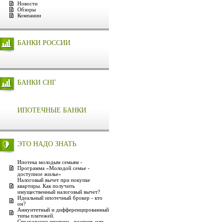
Новости
Обзоры
Компании
БАНКИ РОССИИ
БАНКИ СНГ
ИПОТЕЧНЫЕ БАНКИ
ЭТО НАДО ЗНАТЬ
Ипотека молодым семьям -
Программа «Молодой семье -
доступное жилье»
Налоговый вычет при покупке
квартиры. Как получить
имущественный налоговый вычет?
Идеальный ипотечный брокер - кто
он?
Аннуитетный и дифференцированный
типы платежей.
Страхование ипотеки - роскошь или