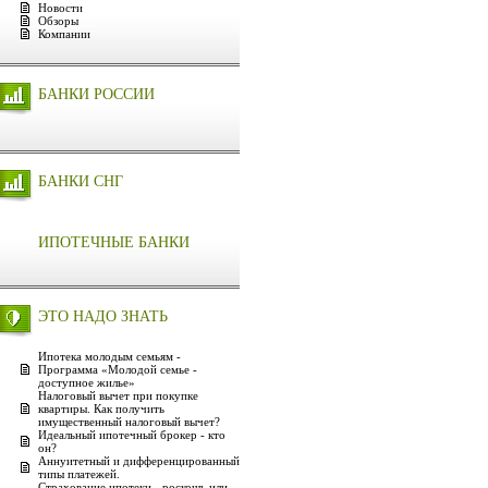
Новости
Обзоры
Компании
БАНКИ РОССИИ
БАНКИ СНГ
ИПОТЕЧНЫЕ БАНКИ
ЭТО НАДО ЗНАТЬ
Ипотека молодым семьям -
Программа «Молодой семье -
доступное жилье»
Налоговый вычет при покупке
квартиры. Как получить
имущественный налоговый вычет?
Идеальный ипотечный брокер - кто
он?
Аннуитетный и дифференцированный
типы платежей.
Страхование ипотеки - роскошь или