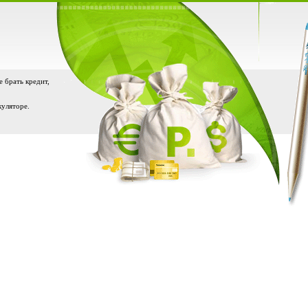
е брать кредит,
куляторе.