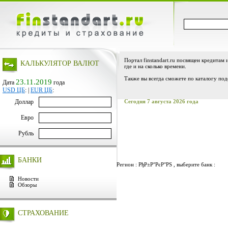
Портал finstandart.ru посвящен кредитам 
КАЛЬКУЛЯТОР ВАЛЮТ
где и на сколько времени.
Также вы всегда сможете по каталогу под
23.11.2019
Дата
года
USD ЦБ
:
|
EUR ЦБ
:
Доллар
Сегодня 7 августа 2026 года
Евро
Рубль
БАНКИ
Регион : РђР±Р°РєР°РЅ , выберите банк :
Новости
Обзоры
СТРАХОВАНИЕ