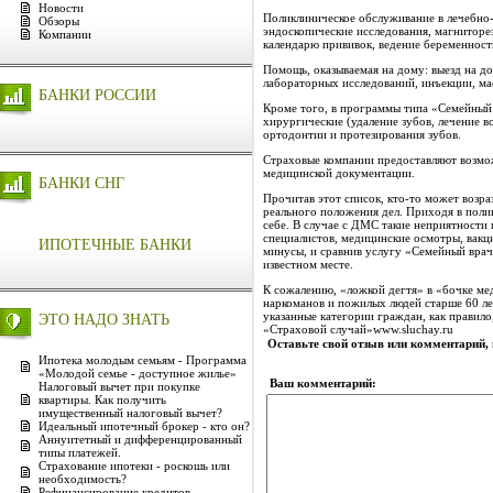
Новости
Поликлиническое обслуживание в лечебно-
Обзоры
эндоскопические исследования, магниторе
Компании
календарю прививок, ведение беременност
Помощь, оказываемая на дому: выезд на до
лабораторных исследований, инъекции, м
БАНКИ РОССИИ
Кроме того, в программы типа «Семейный 
хирургические (удаление зубов, лечение в
ортодонтии и протезирования зубов.
Страховые компании предоставляют возмо
медицинской документации.
БАНКИ СНГ
Прочитав этот список, кто-то может возраз
реального положения дел. Приходя в полик
себе. В случае с ДМС такие неприятности 
специалистов, медицинские осмотры, вакц
ИПОТЕЧНЫЕ БАНКИ
минусы, и сравнив услугу «Семейный врач
известном месте.
К сожалению, «ложкой дегтя» в «бочке ме
наркоманов и пожилых людей старше 60 лет
указанные категории граждан, как правило
ЭТО НАДО ЗНАТЬ
«Страховой случай»www.sluchay.ru
Оставьте свой отзыв или комментарий,
Ипотека молодым семьям - Программа
«Молодой семье - доступное жилье»
Ваш комментарий:
Налоговый вычет при покупке
квартиры. Как получить
имущественный налоговый вычет?
Идеальный ипотечный брокер - кто он?
Аннуитетный и дифференцированный
типы платежей.
Страхование ипотеки - роскошь или
необходимость?
Рефинансирование кредитов