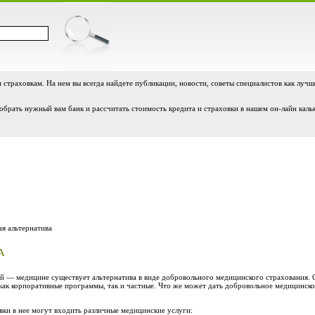
и страховкам. На нем вы всегда найдете публикации, новости, советы специалистов как лучш
обрать нужный вам банк и рассчитать стоимость кредита и страховки в нашем он-лайн каль
я альтернатива
А
й — медицине существует альтернатива в виде добровольного медицинского страхования. 
как корпоративные программы, так и частные. Что же может дать добровольное медицинско
вки в нее могут входить различные медицинские услуги: