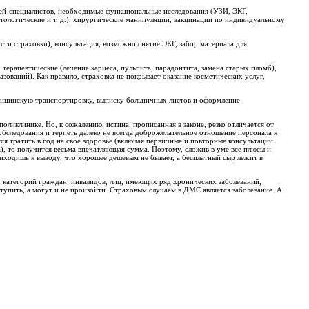
чей-специалистов, необходимые функциональные исследования (УЗИ, ЭКГ,
тологические и т. д.), хирургические манипуляции, вакцинации по индивидуальному
сти страховки), консультация, возможно снятие ЭКГ, забор материала для
ерапевтические (лечение кариеса, пульпита, парадонтита, замена старых пломб),
зований). Как правило, страховка не покрывает оказание косметических услуг,
дицинскую транспортировку, выписку больничных листов и оформление
оликлинике. Но, к сожалению, истина, прописанная в законе, резко отличается от
обследования и терпеть далеко не всегда доброжелательное отношение персонала к
ся тратить в год на свое здоровье (включая первичные и повторные консультации
, то получится весьма впечатляющая сумма. Поэтому, сложив в уме все плюсы и
ходишь к выводу, что хорошее дешевым не бывает, а бесплатный сыр лежит в
х категорий граждан: инвалидов, лиц, имеющих ряд хронических заболеваний,
тупить, а могут и не произойти. Страховым случаем в ДМС является заболевание. А