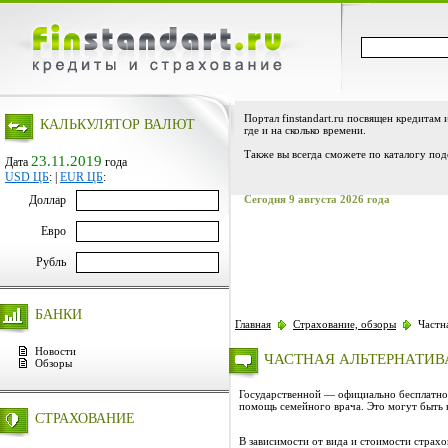
Портал finstandart.ru посвящен кредитам 
КАЛЬКУЛЯТОР ВАЛЮТ
где и на сколько времени.
Также вы всегда сможете по каталогу под
23.11.2019
Дата
года
USD ЦБ
:
|
EUR ЦБ
:
Доллар
Сегодня 9 августа 2026 года
Евро
Рубль
БАНКИ
Главная
Страхование, обзоры
Частна
Новости
ЧАСТНАЯ АЛЬТЕРНАТИВ
Обзоры
Государственной — официально бесплатно
помощь семейного врача. Это могут быть 
СТРАХОВАНИЕ
В зависимости от вида и стоимости страхо