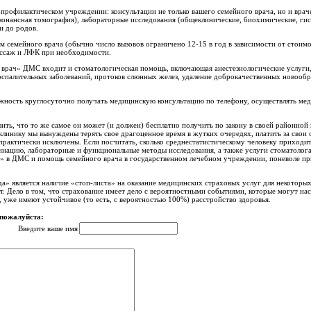
профилактическом учреждении: консультации не только вашего семейного врача, но и вра
зонансная томография), лабораторные исследования (общеклинические, биохимические, гис
и до родов.
м семейного врача (обычно число вызовов ограничено 12-15 в год в зависимости от стоимо
ассаж и ЛФК при необходимости.
врач» ДМС входит и стоматологическая помощь, включающая анестезиологические услуги, т
оспалительных заболеваний, протоков слюнных желез, удаление доброкачественных новообра
жность круглосуточно получать медицинскую консультацию по телефону, осуществлять ме
ить, что то же самое он может (и должен) бесплатно получить по закону в своей районной п
линику мы вынуждены терять свое драгоценное время в жутких очередях, платить за свои 
практически исключены. Если посчитать, сколько среднестатистическому человеку приходит
инацию, лабораторные и функциональные методы исследования, а также услуги стоматолога)
» в ДМС и помощь семейного врача в государственном лечебном учреждении, поневоле при
да» является наличие «стоп-листа» на оказание медицинских страховых услуг для некоторы
. Дело в том, что страхование имеет дело с вероятностными событиями, которые могут нас
, уже имеют устойчивое (то есть, с вероятностью 100%) расстройство здоровья.
 пожалуйста:
Введите ваше имя