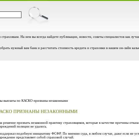
и страховкам. На нем вы всегда найдете публикации, новости, советы специалистов как лучш
обрать нужный вам банк и рассчитать стоимость кредита и страховки в нашем он-лайн каль
ы выплаты по КАСКО признаны незаконными
КАСКО ПРИЗНАНЫ НЕЗАКОННЫМИ
 решение признать незаконной практику страховщиков, которые в качестве причины отказ
вреждений полиции не удалось.
поддержал подобную инициативу ФСФР. По мнению суда, в любом случае, даже если не уст
вреждение представляет собой страховой случай.