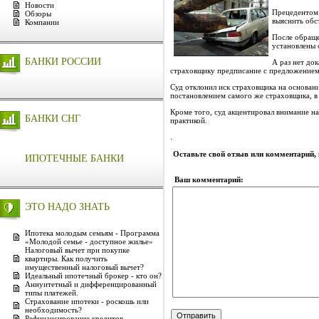
Новости
Прецедентом 
Обзоры
выяснить обс
Компании
После обраще
установлены 
БАНКИ РОССИИ
А раз нет до
страховщику предписание с предложением 
Суд отклонил иск страховщика на основани
постановлением самого же страховщика, в 
Кроме того, суд акцентировал внимание н
БАНКИ СНГ
практикой.
.
Оставьте свой отзыв или комментарий,
ИПОТЕЧНЫЕ БАНКИ
Ваш комментарий:
ЭТО НАДО ЗНАТЬ
Ипотека молодым семьям - Программа
«Молодой семье - доступное жилье»
Налоговый вычет при покупке
квартиры. Как получить
имущественный налоговый вычет?
Идеальный ипотечный брокер - кто он?
Аннуитетный и дифференцированный
типы платежей.
Страхование ипотеки - роскошь или
необходимость?
Рефинансирование кредитов