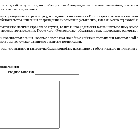
стал случай, когда гражданин, обнаруживший повреждение на своем автомобиле, вызвал по
тоятельства повреждения.
ния гражданина к страховщику, последний, а им оказался «Росгосстрах», отказался выплат
обстоятельства нанесения повреждения, невозможно установить, имел ли место страховой с
казательства наличия страхового случая, то нет и необходимости выплачивать по нему комп
пересмотреть решение. После чего «Росгосстрах» обратился в суд, намереваясь оспорить 
и правил страхования, которые определяют подобные действия третьих лиц как страховой 
котором тот отказал заявителю в выплате компенсации.
а том, что выплата и так должна была произойти, независимо от обстоятельств причинени
 пожалуйста:
Введите ваше имя