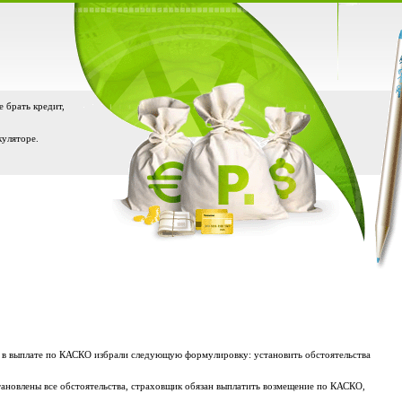
е брать кредит,
куляторе.
а в выплате по КАСКО избрали следующую формулировку: установить обстоятельства
ановлены все обстоятельства, страховщик обязан выплатить возмещение по КАСКО,