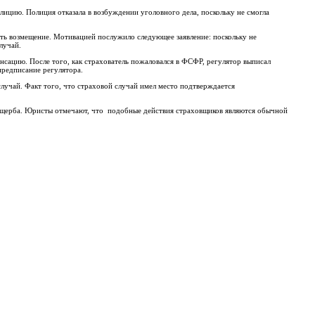
лицию. Полиция отказала в возбуждении уголовного дела, поскольку не смогла
ить возмещение. Мотивацией послужило следующее заявление: поскольку не
лучай.
енсацию. После того, как страхователь пожаловался в ФСФР, регулятор выписал
предписание регулятора.
случай. Факт того, что страховой случай имел место подтверждается
я ущерба. Юристы отмечают, что подобные действия страховщиков являются обычной