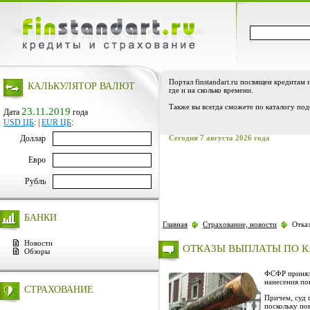
Портал finstandart.ru посвящен кредитам 
КАЛЬКУЛЯТОР ВАЛЮТ
где и на сколько времени.
Также вы всегда сможете по каталогу под
23.11.2019
Дата
года
USD ЦБ
:
|
EUR ЦБ
:
Доллар
Сегодня 7 августа 2026 года
Евро
Рубль
БАНКИ
Главная
Страхование, новости
Отказ
Новости
ОТКАЗЫ ВЫПЛАТЫ ПО 
Обзоры
ФСФР приняла
нанесения по
СТРАХОВАНИЕ
Причем, суд 
поскольку по