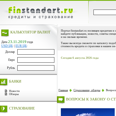
Портал finstandart.ru посвящен кредитам и 
КАЛЬКУЛЯТОР ВАЛЮТ
найдете публикации, новости, советы специ
и на сколько времени.
23.11.2019
Дата
года
Также вы всегда сможете по каталогу подо
USD ЦБ
:
|
EUR ЦБ
:
стоимость кредита и страховки в нашем он-
Доллар
Сегодня 6 августа 2026 года
Евро
Рубль
БАНКИ
Главная
Страхование, обзоры
Вопросы
Новости
Обзоры
ВОПРОСЫ К ЗАКОНУ О С
СТРАХОВАНИЕ