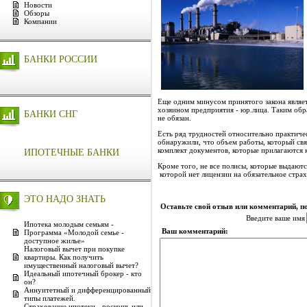
Новости
Обзоры
Компании
БАНКИ РОССИИ
Еще одним минусом принятого закона являетс
хозяином предприятия - юр.лица. Таким обра
БАНКИ СНГ
не обязан.
Есть ряд трудностей относительно практиче
обнаружили, что объем работы, который свя
комплект документов, которые прилагаются 
ИПОТЕЧНЫЕ БАНКИ
Кроме того, не все полисы, которые выдают
которой нет лицензии на обязательное страх
ЭТО НАДО ЗНАТЬ
Оставьте свой отзыв или комментарий, п
Введите ваше имя
Ипотека молодым семьям -
Ваш комментарий:
Программа «Молодой семье -
доступное жилье»
Налоговый вычет при покупке
квартиры. Как получить
имущественный налоговый вычет?
Идеальный ипотечный брокер - кто
он?
Аннуитетный и дифференцированный
типы платежей.
Страхование ипотеки - роскошь или