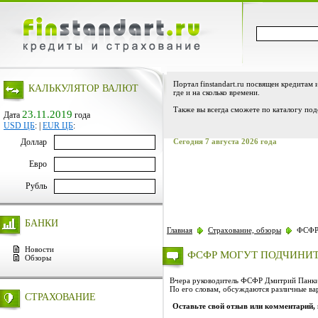
Портал finstandart.ru посвящен кредитам 
КАЛЬКУЛЯТОР ВАЛЮТ
где и на сколько времени.
Также вы всегда сможете по каталогу под
23.11.2019
Дата
года
USD ЦБ
:
|
EUR ЦБ
:
Доллар
Сегодня 7 августа 2026 года
Евро
Рубль
БАНКИ
Главная
Страхование, обзоры
ФСФР 
Новости
ФСФР МОГУТ ПОДЧИНИТ
Обзоры
Вчера руководитель ФСФР Дмитрий Панкин 
По его словам, обсуждаются различные ва
СТРАХОВАНИЕ
Оставьте свой отзыв или комментарий,