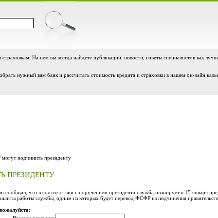
и страховкам. На нем вы всегда найдете публикации, новости, советы специалистов как лучш
обрать нужный вам банк и рассчитать стоимость кредита и страховки в нашем он-лайн каль
могут подчинить президенту
Ь ПРЕЗИДЕНТУ
сообщил, что в соответствии с поручением президента служба планирует к 15 января пре
рианты работы службы, одним из которых будет перевод ФСФР из подчинения правительству
 пожалуйста: