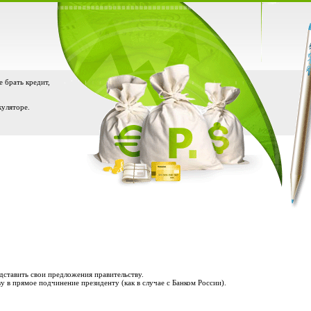
е брать кредит,
куляторе.
дставить свои предложения правительству.
 в прямое подчинение президенту (как в случае с Банком России).