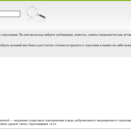
и страховкам. На нем вы всегда найдете публикации, новости, советы специалистов как лучш
обрать нужный вам банк и рассчитать стоимость кредита и страховки в нашем он-лайн каль
атной — медицине существует альтернатива в виде добровольного медицинского страхова
янно держат своих страховщиков «в то