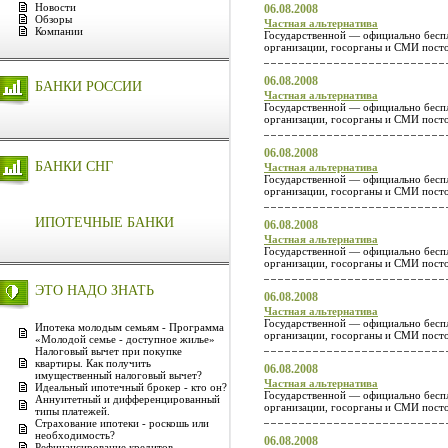
Новости
06.08.2008
Обзоры
Частная альтернатива
Компании
Государственной — официально беспл
организации, госорганы и СМИ посто
06.08.2008
БАНКИ РОССИИ
Частная альтернатива
Государственной — официально беспл
организации, госорганы и СМИ посто
06.08.2008
БАНКИ СНГ
Частная альтернатива
Государственной — официально беспл
организации, госорганы и СМИ посто
ИПОТЕЧНЫЕ БАНКИ
06.08.2008
Частная альтернатива
Государственной — официально беспл
организации, госорганы и СМИ посто
ЭТО НАДО ЗНАТЬ
06.08.2008
Частная альтернатива
Государственной — официально беспл
Ипотека молодым семьям - Программа
организации, госорганы и СМИ посто
«Молодой семье - доступное жилье»
Налоговый вычет при покупке
квартиры. Как получить
06.08.2008
имущественный налоговый вычет?
Частная альтернатива
Идеальный ипотечный брокер - кто он?
Государственной — официально беспл
Аннуитетный и дифференцированный
организации, госорганы и СМИ посто
типы платежей.
Страхование ипотеки - роскошь или
необходимость?
06.08.2008
Рефинансирование кредитов