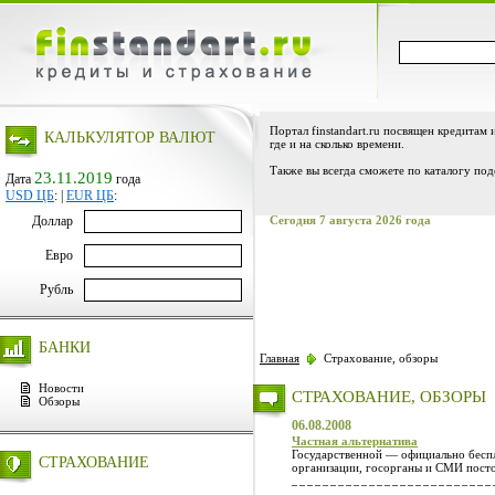
Портал finstandart.ru посвящен кредитам 
КАЛЬКУЛЯТОР ВАЛЮТ
где и на сколько времени.
Также вы всегда сможете по каталогу под
23.11.2019
Дата
года
USD ЦБ
:
|
EUR ЦБ
:
Доллар
Сегодня 7 августа 2026 года
Евро
Рубль
БАНКИ
Главная
Страхование, обзоры
Новости
СТРАХОВАНИЕ, ОБЗОРЫ
Обзоры
06.08.2008
Частная альтернатива
Государственной — официально беспл
СТРАХОВАНИЕ
организации, госорганы и СМИ посто