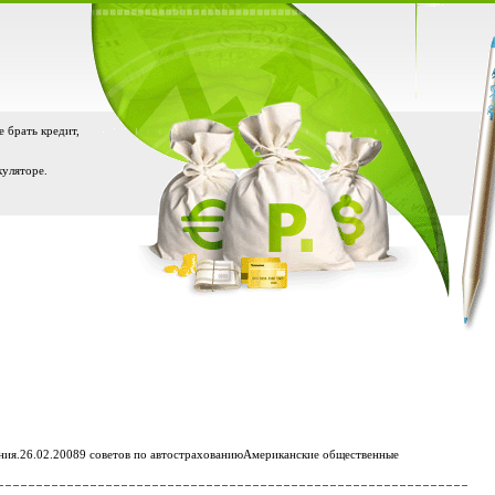
е брать кредит,
куляторе.
ния.26.02.20089 советов по автострахованиюАмериканские общественные